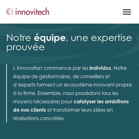
Ouvrir
la
naviga
du
site
équipe
Notre
, une expertise
prouvée
L’innovation commence par les
individus
. Notre
équipe de gestionnaires, de conseillers et
d’experts forment un écosystème innovant propre
à la firme. Ensemble, nous possédons tous les
moyens nécessaires pour
catalyser les ambitions
de nos clients
et transformer leurs idées en
réalisations concrètes.