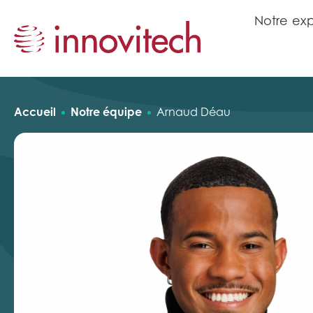
N
o
t
r
e
e
x
N
o
t
r
e
e
x
Accueil
Notre équipe
Arnaud Déau