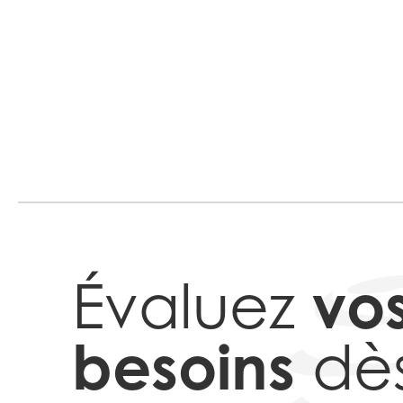
vo
Évaluez
besoins
dè