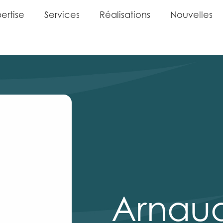
p
e
r
t
i
s
e
S
e
r
v
i
c
e
s
R
é
a
l
i
s
a
t
i
o
n
s
N
o
u
v
e
l
l
e
s
p
e
r
t
i
s
e
S
e
r
v
i
c
e
s
R
é
a
l
i
s
a
t
i
o
n
s
N
o
u
v
e
l
l
e
s
Arnau