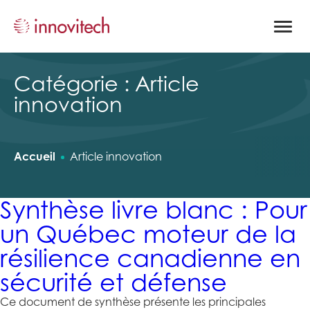
Ouvrir
la
naviga
du
site
Catégorie :
Article
innovation
Accueil
Article innovation
Synthèse livre blanc : Pour
un Québec moteur de la
résilience canadienne en
sécurité et défense
Ce document de synthèse présente les principales