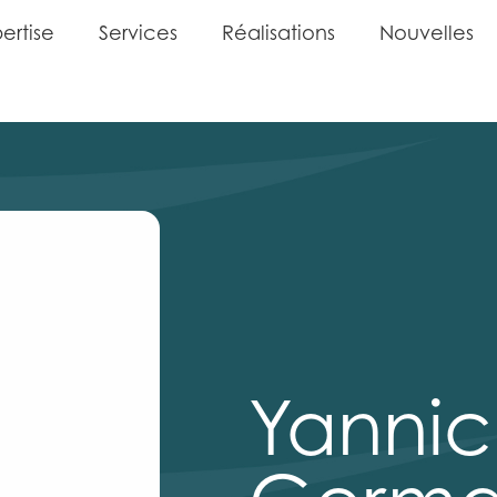
p
e
r
t
i
s
e
S
e
r
v
i
c
e
s
R
é
a
l
i
s
a
t
i
o
n
s
N
o
u
v
e
l
l
e
s
p
e
r
t
i
s
e
S
e
r
v
i
c
e
s
R
é
a
l
i
s
a
t
i
o
n
s
N
o
u
v
e
l
l
e
s
Yannic