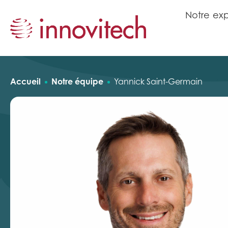
N
o
t
r
e
e
x
N
o
t
r
e
e
x
Accueil
Notre équipe
Yannick Saint-Germain