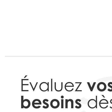
vo
Évaluez
besoins
dè