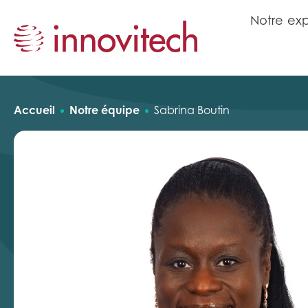
N
o
t
r
e
e
x
N
o
t
r
e
e
x
Accueil
Notre équipe
Sabrina Boutin