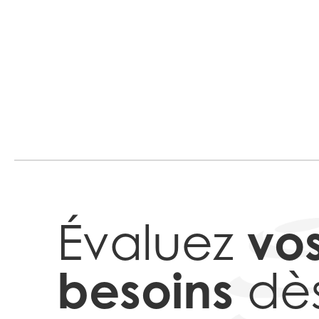
vo
Évaluez
besoins
dè