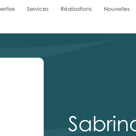
p
e
r
t
i
s
e
S
e
r
v
i
c
e
s
R
é
a
l
i
s
a
t
i
o
n
s
N
o
u
v
e
l
l
e
s
p
e
r
t
i
s
e
S
e
r
v
i
c
e
s
R
é
a
l
i
s
a
t
i
o
n
s
N
o
u
v
e
l
l
e
s
Sabrin