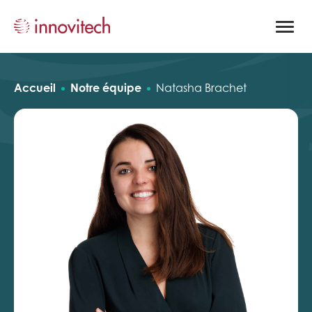
Ouvrir
la
naviga
du
site
Accueil
Notre équipe
Natasha Brachet