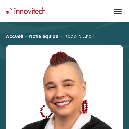
Ouvrir
la
naviga
du
site
Accueil
Notre équipe
Isabelle Crick