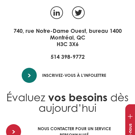
LinkedIn
Twitter
740, rue Notre-Dame Ouest, bureau 1400
Montréal, QC
H3C 3X6
514 398-9772
INSCRIVEZ-VOUS À L’INFOLETTRE
vos besoins
Évaluez
dès
aujourd’hui
Ouvr
la
fenê
NOUS CONTACTER POUR UN SERVICE
de
PERSONNALISÉ