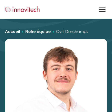
Ouvrir
la
naviga
du
site
Accueil
Notre équipe
Cyril Deschamps