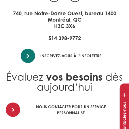
740, rue Notre-Dame Ouest, bureau 1400
Montréal, QC
H3C 3X6
514 398-9772
INSCRIVEZ-VOUS À L’INFOLETTRE
vos besoins
Évaluez
dès
aujourd’hui
Ouvr
la
fenê
Contactez-nous
NOUS CONTACTER POUR UN SERVICE
de
PERSONNALISÉ
con