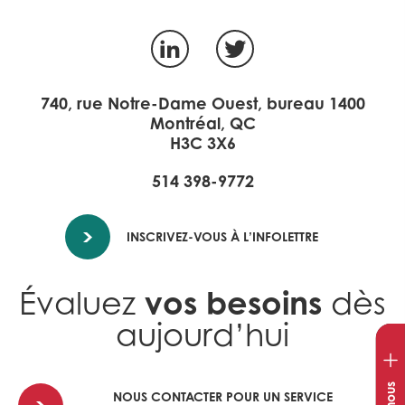
LinkedIn
Twitter
740, rue Notre-Dame Ouest, bureau 1400
Montréal, QC
H3C 3X6
514 398-9772
INSCRIVEZ-VOUS À L’INFOLETTRE
vos besoins
Évaluez
dès
aujourd’hui
Ouvr
la
fenê
NOUS CONTACTER POUR UN SERVICE
de