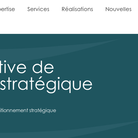
p
e
r
t
i
s
e
S
e
r
v
i
c
e
s
R
é
a
l
i
s
a
t
i
o
n
s
N
o
u
v
e
l
l
e
s
p
e
r
t
i
s
e
S
e
r
v
i
c
e
s
R
é
a
l
i
s
a
t
i
o
n
s
N
o
u
v
e
l
l
e
s
ive de
stratégique
itionnement stratégique