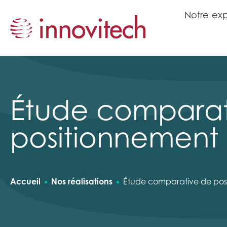
N
o
t
r
e
e
x
N
o
t
r
e
e
x
Étude comparat
positionnement 
Accueil
Nos réalisations
Étude comparative de pos