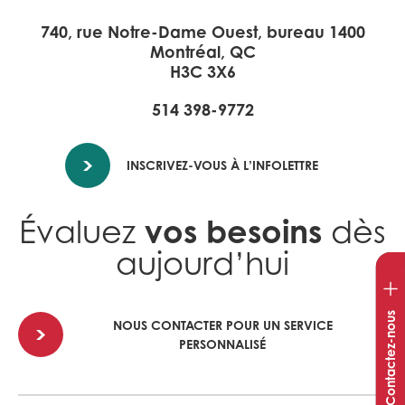
740, rue Notre-Dame Ouest, bureau 1400
Montréal, QC
H3C 3X6
514 398-9772
INSCRIVEZ-VOUS À L’INFOLETTRE
vos besoins
Évaluez
dès
aujourd’hui
Ouvr
la
fenê
Contactez-nous
NOUS CONTACTER POUR UN SERVICE
de
PERSONNALISÉ
con